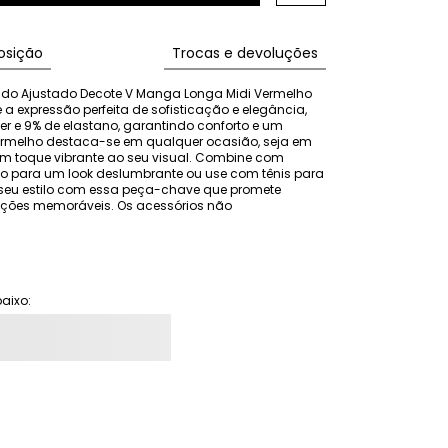
sição
Trocas e devoluções
do Ajustado Decote V Manga Longa Midi Vermelho 
 a expressão perfeita de sofisticação e elegância, 
er e 9% de elastano, garantindo conforto e um 
ermelho destaca-se em qualquer ocasião, seja em 
um toque vibrante ao seu visual. Combine com 
o para um look deslumbrante ou use com tênis para 
seu estilo com essa peça-chave que promete 
ações memoráveis. Os acessórios não 
aixo: