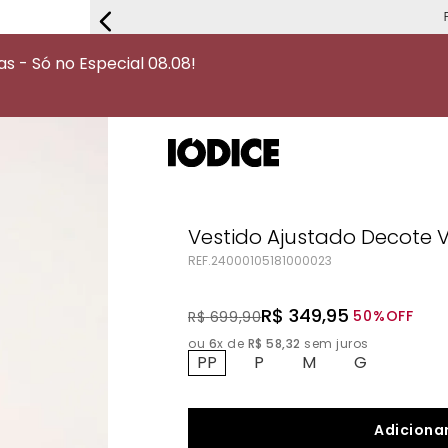
FRETE G
 - Só no Especial 08.08!
Vestido Ajustado Decote 
REF.
24000105181000023
R$
349
,
95
50%
OFF
R$
699
,
90
ou
6
x de
R$
58
,
32
sem juros
PP
P
M
G
Adicionar