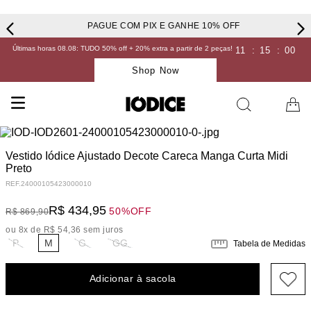
PAGUE COM PIX E GANHE 10% OFF
Últimas horas 08.08: TUDO 50% off + 20% extra a partir de 2 peças!
11
:
15
:
00
Shop Now
Vestido Iódice Ajustado Decote Careca Manga Curta Midi
Preto
REF.
24000105423000010
R$
434
,
95
50%
OFF
R$
869
,
90
ou
8
x de
R$
54
,
36
sem juros
P
M
G
GG
Tabela de Medidas
Adicionar à sacola