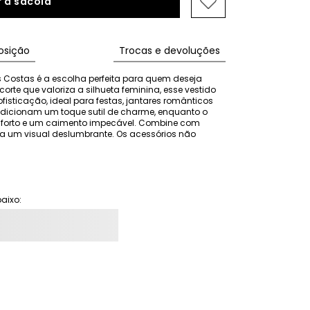
 à sacola
sição
Trocas e devoluções
 Costas é a escolha perfeita para quem deseja 
te que valoriza a silhueta feminina, esse vestido 
isticação, ideal para festas, jantares românticos 
adicionam um toque sutil de charme, enquanto o 
nforto e um caimento impecável. Combine com 
a um visual deslumbrante. Os acessórios não 
aixo: