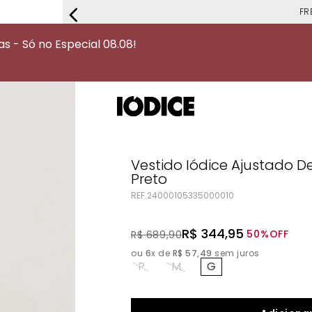
FRETE G
 - Só no Especial 08.08!
Vestido Iódice Ajustado 
Preto
REF.
24000105335000010
R$
344
,
95
50%
OFF
R$
689
,
90
ou
6
x de
R$
57
,
49
sem juros
P
M
G