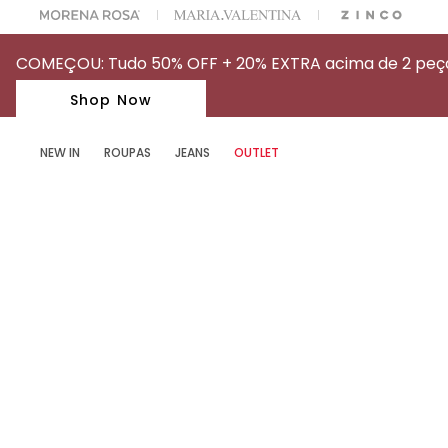
OFF NA SUA 1° COMPRA USANDO O CUPOM: MYFIRSTIOD
COMEÇOU: Tudo 50% OFF + 20% EXTRA acima de 2 peças
Shop Now
NEW IN
ROUPAS
JEANS
OUTLET