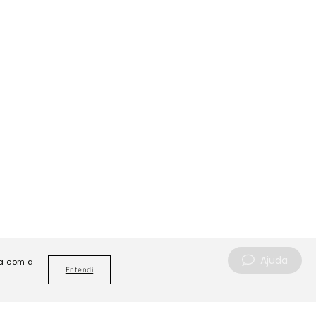
Ajuda
da com a
Entendi