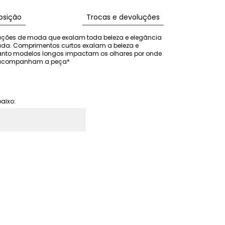
sição
Trocas e devoluções
rações de moda que exalam toda beleza e elegância 
ada. Comprimentos curtos exalam a beleza e 
anto modelos longos impactam os olhares por onde 
ão acompanham a peça*
aixo: