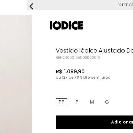
FRETE G
Vestido Iódice Ajustado 
REF.
24000105503000010
R$
1
.
099
,
90
ou
12
x de
R$
91
,
65
sem juros
PP
P
M
G
Adicionar