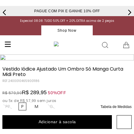
PAGUE COM PIX E GANHE 10% OFF
Especial 08.08: TUDO 50% OFF + 20% EXTRA acima de 2 peças
Shop Now
Vestido Iódice Ajustado Um Ombro Só Manga Curta
Midi Preto
REF.
24000104659001186
R$
289
,
95
50%
OFF
R$
579
,
90
ou
x de
sem juros
5
R$
57
,
99
PP
P
M
G
Tabela de Medidas
Adicionar à sacola