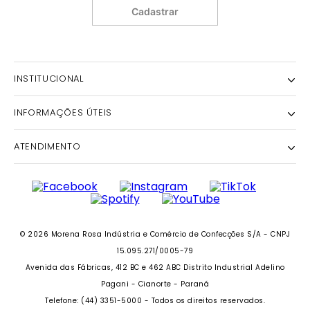
Cadastrar
INSTITUCIONAL
INFORMAÇÕES ÚTEIS
NOSSA HISTÓRIA
NOSSAS LOJAS
ATENDIMENTO
POLÍTICA DE ENTREGA E RETIRADA EM LOJA
POLÍTICA DE PRIVACIDADE
TROCAS E DEVOLUÇÕES
INSTITUTO MORENA ROSA
FALECONOSCO@IODICE.COM.BR
TROQUE FÁCIL
GRUPO MORENA ROSA
WHATSAPP: (41) 4042-1559
REGULAMENTO E PROMOÇÕES
SEJA UM FRANQUEADO
DAS 08 ÀS 18H
© 2026 Morena Rosa Indústria e Comércio de Confecções S/A - CNPJ
RECLAME AQUI
SEJA UM REVENDEDOR
15.095.271/0005-79
PERSONAL SHOPPER
Avenida das Fábricas, 412 BC e 462 ABC Distrito Industrial Adelino
PERSONAL SHOPPER
Pagani - Cianorte - Paraná
Telefone: (44) 3351-5000 - Todos os direitos reservados.