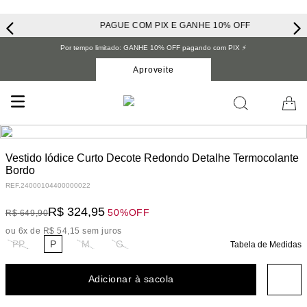
PAGUE COM PIX E GANHE 10% OFF
Por tempo limitado: GANHE 10% OFF pagando com PIX ⚡️
Aproveite
Vestido Iódice Curto Decote Redondo Detalhe Termocolante
Bordo
REF.
24000104400000022
R$
324
,
95
50%
OFF
R$
649
,
90
ou
6
x de
R$
54
,
15
sem juros
PP
P
M
G
Tabela de Medidas
Adicionar à sacola