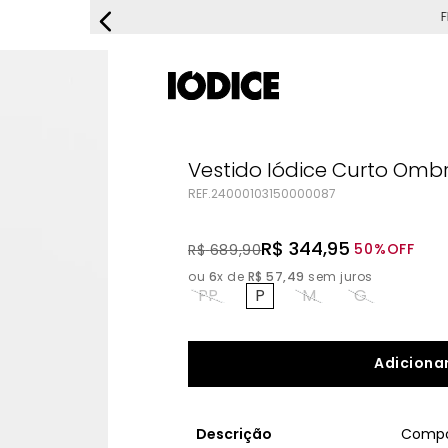
FRETE G
Vestido Iódice Curto Ombr
REF.
24000103150000087
R$
344
,
95
50%
OFF
R$
689
,
90
ou
6
x de
R$
57
,
49
sem juros
PP
P
M
G
Adicionar
Descrição
Compo