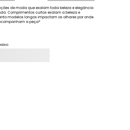
rações de moda que exalam toda beleza e elegância 
ada. Comprimentos curtos exalam a beleza e 
anto modelos longos impactam os olhares por onde 
ão acompanham a peça*
aixo: