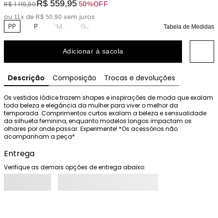
R$
559
,
95
50%
OFF
R$
1
.
119
,
90
ou
x de
sem juros
11
R$
50
,
90
PP
P
M
G
Tabela de Medidas
Adicionar à sacola
Descrição
Composição
Trocas e devoluções
Os vestidos Iódice trazem shapes e inspirações de moda que exalam 
toda beleza e elegância da mulher para viver o melhor da 
temporada. Comprimentos curtos exalam a beleza e sensualidade 
da silhueta feminina, enquanto modelos longos impactam os 
olhares por onde passar. Experimente! *Os acessórios não 
acompanham a peça*
Entrega
Verifique as demais opções de entrega abaixo: