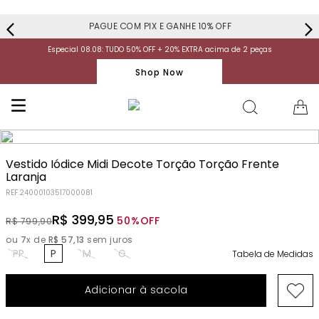
PAGUE COM PIX E GANHE 10% OFF
Especial 08.08: TUDO 50% OFF + 20% EXTRA acima de 2 peças
Shop Now
Vestido Iódice Midi Decote Torção Torção Frente
Laranja
REF.
24000103517000081
R$
399
,
95
50%
OFF
R$
799
,
90
ou
7
x de
R$
57
,
13
sem juros
PP
P
M
G
Tabela de Medidas
Adicionar à sacola