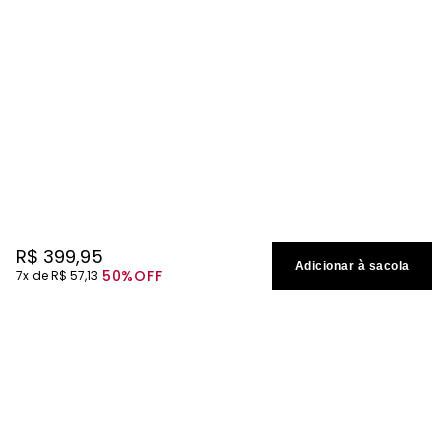
R$
399
,
95
Adicionar à sacola
50%
OFF
7
R$
57
,
13