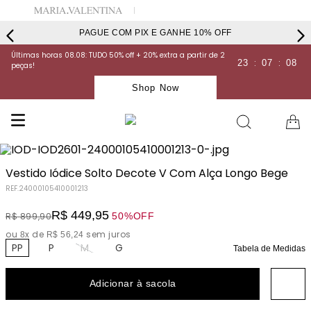
PAGUE COM PIX E GANHE 10% OFF
Últimas horas 08.08: TUDO 50% off + 20% extra a partir de 2
:
:
23
07
07
peças!
Shop Now
Vestido Iódice Solto Decote V Com Alça Longo Bege
REF.
24000105410001213
R$
449
,
95
50%
OFF
R$
899
,
90
ou
x de
sem juros
8
R$
56
,
24
PP
P
M
G
Tabela de Medidas
Adicionar à sacola