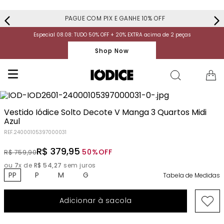
PAGUE COM PIX E GANHE 10% OFF
Especial 08.08: TUDO 50% OFF + 20% EXTRA acima de 2 peças
Shop Now
Vestido Iódice Solto Decote V Manga 3 Quartos Midi
Azul
REF.
24000105397000031
R$
379
,
95
50%
OFF
R$
759
,
90
ou
7
x de
R$
54
,
27
sem juros
PP
P
M
G
Tabela de Medidas
Adicionar à sacola