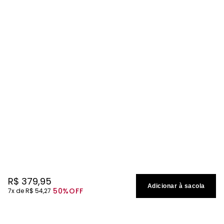
R$
379
,
95
Adicionar à sacola
50%
OFF
7
R$
54
,
27