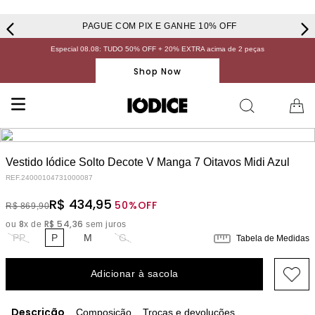
PAGUE COM PIX E GANHE 10% OFF
Especial 08.08: TUDO 50% OFF + 20% EXTRA acima de 2 peças
Shop Now
Vestido Iódice Solto Decote V Manga 7 Oitavos Midi Azul
REF.
24000104731000087
R$
434
,
95
50%
OFF
R$
869
,
90
8
R$
54
,
36
ou
x de
sem juros
PP
P
M
G
Tabela de Medidas
Adicionar à sacola
Descrição
Composição
Trocas e devoluções