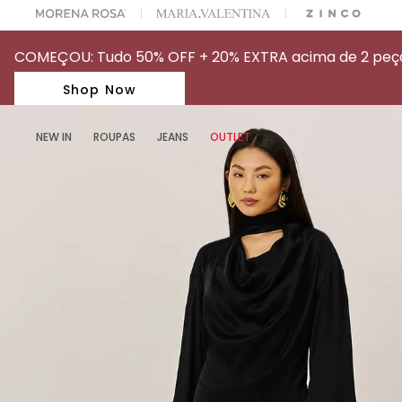
A ESCOLHER SEU LOOK?
FALE COM NOSSA PERSONAL SHOPPER.
COMEÇOU: Tudo 50% OFF + 20% EXTRA acima de 2 peças
Shop Now
NEW IN
ROUPAS
JEANS
OUTLET