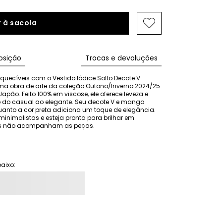
 à sacola
sição
Trocas e devoluções
cíveis com o Vestido Iódice Solto Decote V 
uma obra de arte da coleção Outono/Inverno 2024/25 
apão. Feito 100% em viscose, ele oferece leveza e 
o do casual ao elegante. Seu decote V e manga 
nto a cor preta adiciona um toque de elegância. 
nimalistas e esteja pronta para brilhar em 
ios não acompanham as peças.
aixo: