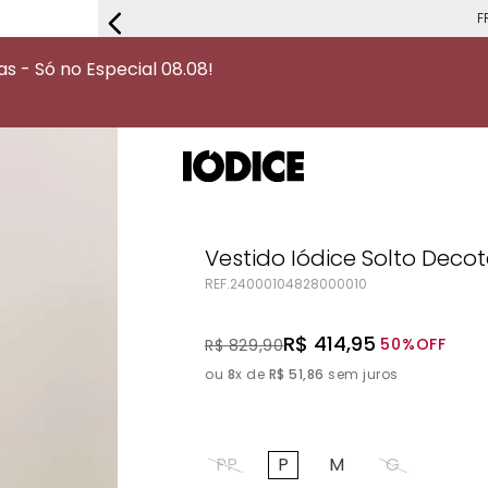
FRETE G
 - Só no Especial 08.08!
Vestido Iódice Solto Deco
REF.
24000104828000010
R$
414
,
95
50%
OFF
R$
829
,
90
ou
8
x de
R$
51
,
86
sem juros
PP
P
M
G