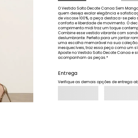
O Vestido Solto Decote Canoa Sem Manga M
quem deseja exalar elegância e sofistic
de viscose 100%, a peça destaca-se pelo s
conforto e liberdade de movimento. O deco
comprimento midi traz um toque contempor
Combine esse vestido vibrante com sandál
deslumbrante. Perfeito para um jantar rom
uma escolha memorável na sua coleção. A
inesquecíveis, traz essa peça como um sí
Aposte no Vestido Solto Decote Canoa e si
acompanham as peças.*
Entrega
Verifique as demais opções de entrega ab