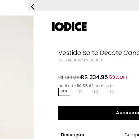
FRETE G
Vestido Solto Decote Can
REF.
24000105178000081
R$
334
,
95
50%
OFF
R$
669
,
90
ou
6
x de
R$
55
,
82
sem juros
PP
P
M
G
Adicionar
Descrição
Compo