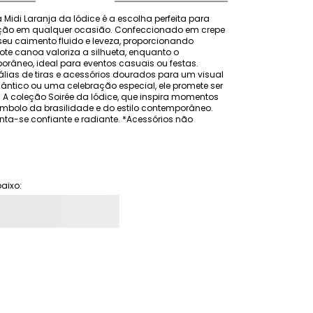
idi Laranja da Iódice é a escolha perfeita para 
ação em qualquer ocasião. Confeccionado em crepe 
eu caimento fluido e leveza, proporcionando 
te canoa valoriza a silhueta, enquanto o 
âneo, ideal para eventos casuais ou festas. 
ias de tiras e acessórios dourados para um visual 
ântico ou uma celebração especial, ele promete ser 
 coleção Soirée da Iódice, que inspira momentos 
mbolo da brasilidade e do estilo contemporâneo. 
nta-se confiante e radiante. *Acessórios não 
aixo: