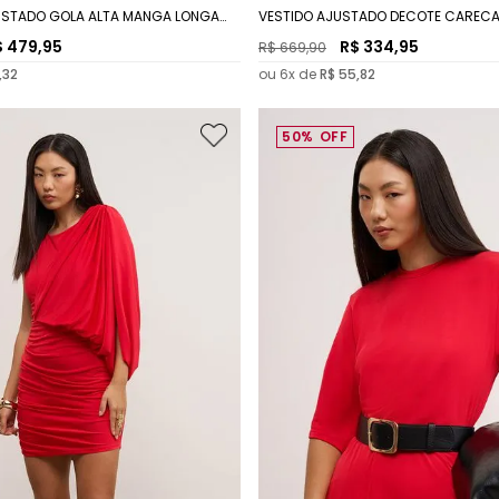
STADO GOLA ALTA MANGA LONGA
VESTIDO AJUSTADO DECOTE CAREC
MIDI
$
479
,
95
R$
334
,
95
R$
669
,
90
,
32
ou
6
x de
R$
55
,
82
50%
OFF