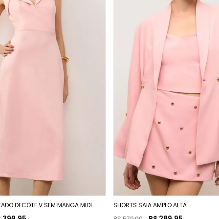
TADO DECOTE V SEM MANGA MIDI
SHORTS SAIA AMPLO ALTA
$
399
,
95
R$
289
,
95
R$
579
,
90