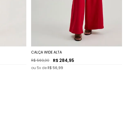
CALÇA WIDE ALTA
R$
284
,
95
R$
569
,
90
ou
5
x de
R$
56
,
99