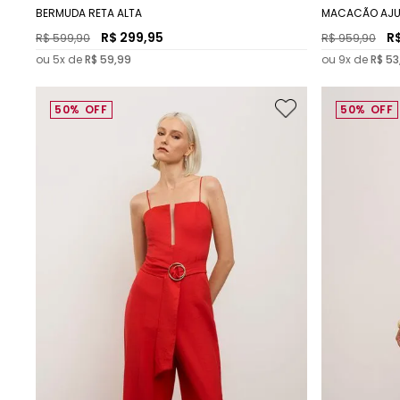
BERMUDA RETA ALTA
MACACÃO AJU
CURTO
R$
299
,
95
R
R$
599
,
90
R$
959
,
90
ou
5
x de
R$
59
,
99
ou
9
x de
R$
53
50%
OFF
50%
OFF