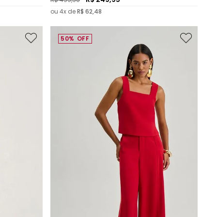
ou
4
x de
R$
62
,
48
50%
OFF