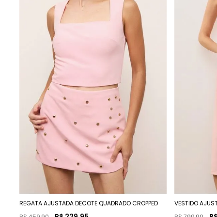
REGATA AJUSTADA DECOTE QUADRADO CROPPED
VESTIDO AJUS
R$
229
,
95
R
R$
459
,
90
R$
799
,
90