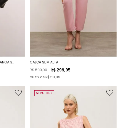
ANGA 3
CALÇA SLIM ALTA
R$
299
,
95
R$
599
,
90
ou
5
x de
R$
59
,
99
50%
OFF