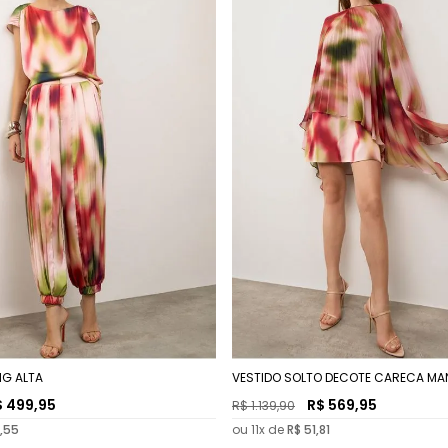
G ALTA
VESTIDO SOLTO DECOTE CARECA M
CURTO
$
499
,
95
R$
569
,
95
R$
1
.
139
,
90
,
55
ou
11
x de
R$
51
,
81