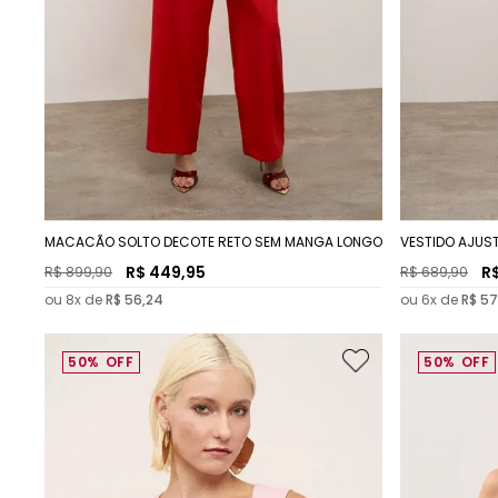
MACACÃO SOLTO DECOTE RETO SEM MANGA LONGO
VESTIDO AJUS
CURTO
R$
449
,
95
R
R$
899
,
90
R$
689
,
90
ou
8
x de
R$
56
,
24
ou
6
x de
R$
57
50%
OFF
50%
OFF