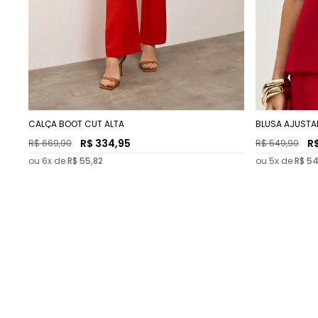
CALÇA BOOT CUT ALTA
BLUSA AJUSTA
R$
334
,
95
R
R$
669
,
90
R$
549
,
90
ou
6
x de
R$
55
,
82
ou
5
x de
R$
5