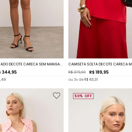
TADO DECOTE CARECA SEM MANGA
CAMISETA SOLTA DECOTE CARECA M
QUARTOS PADRÃO
$
344
,
95
R$
189
,
95
R$
379
,
90
,
49
ou
3
x de
R$
63
,
31
50%
OFF