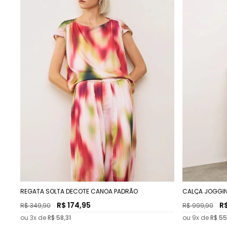
REGATA SOLTA DECOTE CANOA PADRÃO
CALÇA JOGGIN
R$
174
,
95
R
R$
349
,
90
R$
999
,
90
ou
3
x de
R$
58
,
31
ou
9
x de
R$
55