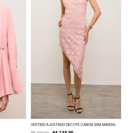
VESTIDO AJUSTADO DECOTE CANOA SEM MANGA
MIDI
R$
249
,
95
R$
499
,
90