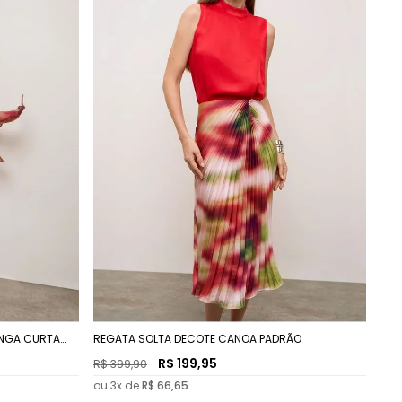
ANGA CURTA
REGATA SOLTA DECOTE CANOA PADRÃO
R$
199
,
95
R$
399
,
90
ou
3
x de
R$
66
,
65