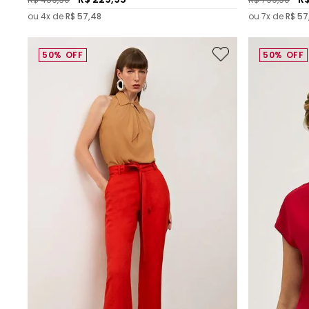
ou
4
x de
R$
57
,
48
ou
7
x de
R$
57
50%
OFF
50%
OFF