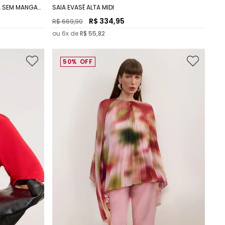
A SEM MANGA
SAIA EVASÊ ALTA MIDI
R$
334
,
95
R$
669
,
90
ou
6
x de
R$
55
,
82
50%
OFF