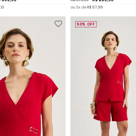
,
13
ou
5
x de
R$
57
,
99
50%
OFF