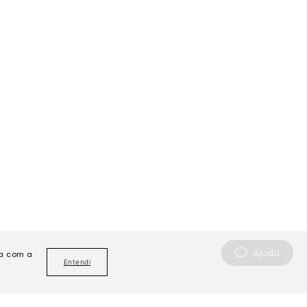
Ajuda
da com a
Entendi