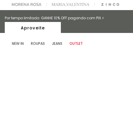
OFF NA SUA 1° COMPRA USANDO O CUPOM: MYFIRSTIOD
Por tempo limitado: GANHE 10% OFF pagando com PIX ⚡️
Aproveite
NEW IN
ROUPAS
JEANS
OUTLET