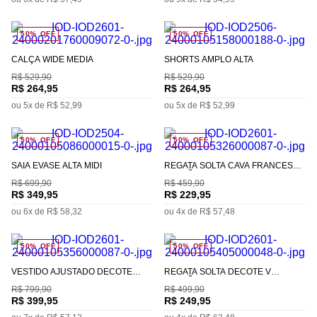
50%
OFF
50%
OFF
CALÇA WIDE MÉDIA
SHORTS AMPLO ALTA
R$
529
,
90
R$
529
,
90
R$
264
,
95
R$
264
,
95
ou
5
x de
R$
52
,
99
ou
5
x de
R$
52
,
99
50%
OFF
50%
OFF
SAIA EVASÊ ALTA MIDI
REGATA SOLTA CAVA FRANCESA
PADRÃO
R$
699
,
90
R$
459
,
90
R$
349
,
95
R$
229
,
95
ou
6
x de
R$
58
,
32
ou
4
x de
R$
57
,
48
50%
OFF
50%
OFF
VESTIDO AJUSTADO DECOTE
REGATA SOLTA DECOTE V
RETO COM ALÇA LONGO
PADRÃO
R$
799
,
90
R$
499
,
90
R$
399
,
95
R$
249
,
95