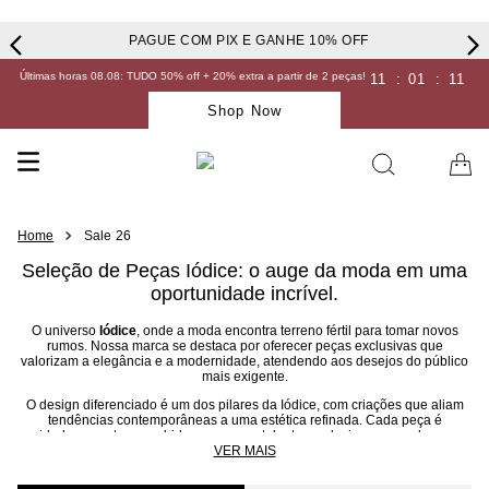
PAGUE COM PIX E GANHE 10% OFF
Últimas horas 08.08: TUDO 50% off + 20% extra a partir de 2 peças!
11
:
01
:
10
Shop Now
Sale 26
Seleção de Peças Iódice: o auge da moda em uma
oportunidade incrível.
O universo
Iódice
, onde a moda encontra terreno fértil para tomar novos
rumos. Nossa marca se destaca por oferecer peças exclusivas que
valorizam a elegância e a modernidade, atendendo aos desejos do público
mais exigente.
O design diferenciado é um dos pilares da Iódice, com criações que aliam
tendências contemporâneas a uma estética refinada. Cada peça é
cuidadosamente concebida por nossos talentosos designers, que buscam
inspiração em diversas fontes para criar looks únicos e marcantes.
VER MAIS
A moda da Iódice é uma celebração da individualidade e da auto