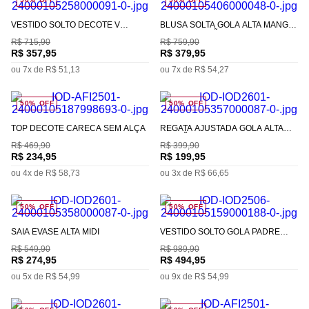
VESTIDO SOLTO DECOTE V
BLUSA SOLTA GOLA ALTA MANGA
MANGA CURTA CURTO
CURTA PADRÃO
R$
715
,
90
R$
759
,
90
R$
357
,
95
R$
379
,
95
ou
7
x de
R$
51
,
13
ou
7
x de
R$
54
,
27
50%
OFF
50%
OFF
TOP DECOTE CARECA SEM ALÇA
REGATA AJUSTADA GOLA ALTA
PADRÃO
R$
469
,
90
R$
399
,
90
R$
234
,
95
R$
199
,
95
ou
4
x de
R$
58
,
73
ou
3
x de
R$
66
,
65
50%
OFF
50%
OFF
SAIA EVASÊ ALTA MIDI
VESTIDO SOLTO GOLA PADRE
MANGA CURTA MIDI
R$
549
,
90
R$
989
,
90
R$
274
,
95
R$
494
,
95
ou
5
x de
R$
54
,
99
ou
9
x de
R$
54
,
99