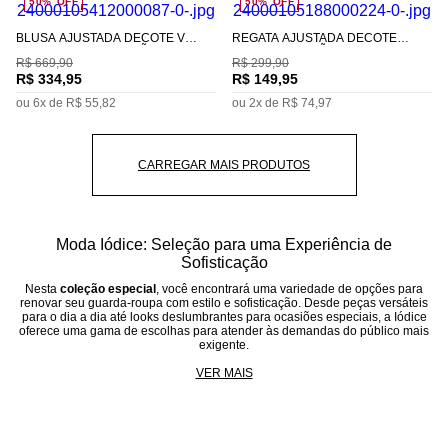
50%
OFF
50%
OFF
BLUSA AJUSTADA DECOTE V
REGATA AJUSTADA DECOTE
MANGA CURTA PADRÃO
CARECA PADRÃO
R$
669
,
90
R$
299
,
90
R$
334
,
95
R$
149
,
95
ou
6
x de
R$
55
,
82
ou
2
x de
R$
74
,
97
Moda Iódice: Seleção para uma Experiência de
Sofisticação
Nesta
coleção especial
, você encontrará uma variedade de opções para
renovar seu guarda-roupa com estilo e sofisticação. Desde peças versáteis
para o dia a dia até looks deslumbrantes para ocasiões especiais, a Iódice
oferece uma gama de escolhas para atender às demandas do público mais
exigente.
VER MAIS
A marca
Iódice
tem o prazer de anunciar que esta seleção especial também
apresenta valores diferenciados, tornando-a uma oportunidade imperdível
para aqueles que buscam investir em moda de alta qualidade. É a chance
perfeita para
renovar seu closet
com peças atemporais, que transcendem
as tendências e se tornam verdadeiros ícones do seu estilo pessoal.