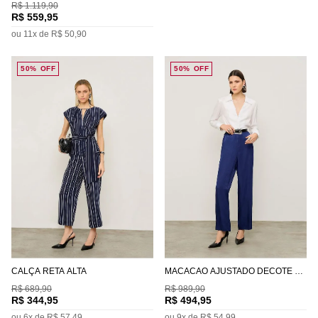
R$
1
.
119
,
90
R$
559
,
95
ou
11
x de
R$
50
,
90
50%
OFF
50%
OFF
CALÇA RETA ALTA
MACACÃO AJUSTADO DECOTE V
MANGA LONGA LONGO
R$
689
,
90
R$
989
,
90
R$
344
,
95
R$
494
,
95
ou
6
x de
R$
57
,
49
ou
9
x de
R$
54
,
99