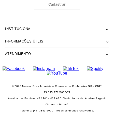
Cadastrar
INSTITUCIONAL
INFORMAÇÕES ÚTEIS
NOSSA HISTÓRIA
NOSSAS LOJAS
ATENDIMENTO
POLÍTICA DE ENTREGA E RETIRADA EM LOJA
POLÍTICA DE PRIVACIDADE
TROCAS E DEVOLUÇÕES
INSTITUTO MORENA ROSA
FALECONOSCO@IODICE.COM.BR
TROQUE FÁCIL
GRUPO MORENA ROSA
WHATSAPP: (41) 4042-1559
REGULAMENTO E PROMOÇÕES
SEJA UM FRANQUEADO
DAS 08 ÀS 18H
© 2026 Morena Rosa Indústria e Comércio de Confecções S/A - CNPJ
RECLAME AQUI
SEJA UM REVENDEDOR
15.095.271/0005-79
PERSONAL SHOPPER
Avenida das Fábricas, 412 BC e 462 ABC Distrito Industrial Adelino Pagani -
PERSONAL SHOPPER
Cianorte - Paraná
Telefone: (44) 3351-5000 - Todos os direitos reservados.