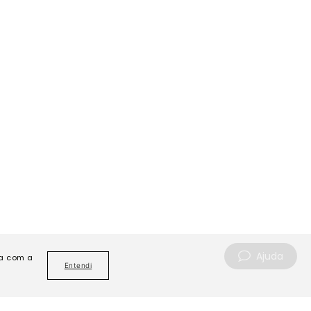
Ajuda
da com a
Entendi