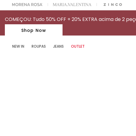
OFF NA SUA 1° COMPRA USANDO O CUPOM: MYFIRSTIOD
COMEÇOU: Tudo 50% OFF + 20% EXTRA acima de 2 peças
Shop Now
NEW IN
ROUPAS
JEANS
OUTLET