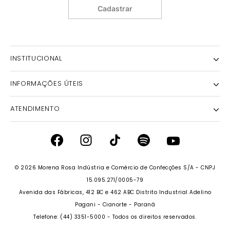
Cadastrar
INSTITUCIONAL
INFORMAÇÕES ÚTEIS
NOSSA HISTÓRIA
NOSSAS LOJAS
ATENDIMENTO
POLÍTICA DE ENTREGA E RETIRADA EM LOJA
POLÍTICA DE PRIVACIDADE
TROCAS E DEVOLUÇÕES
INSTITUTO MORENA ROSA
FALECONOSCO@IODICE.COM.BR
TROQUE FÁCIL
GRUPO MORENA ROSA
WHATSAPP: (41) 4042-1559
REGULAMENTO E PROMOÇÕES
© 2026 Morena Rosa Indústria e Comércio de Confecções S/A - CNPJ
SEJA UM FRANQUEADO
DAS 08 ÀS 18H
RECLAME AQUI
15.095.271/0005-79
SEJA UM REVENDEDOR
Avenida das Fábricas, 412 BC e 462 ABC Distrito Industrial Adelino
PERSONAL SHOPPER
PERSONAL SHOPPER
Pagani - Cianorte - Paraná
Telefone: (44) 3351-5000 - Todos os direitos reservados.