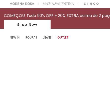
OFF NA SUA 1° COMPRA USANDO O CUPOM: MYFIRSTIOD
COMEÇOU: Tudo 50% OFF + 20% EXTRA acima de 2 peças
Shop Now
NEW IN
ROUPAS
JEANS
OUTLET