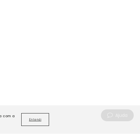
Ajuda
da com a
Entendi