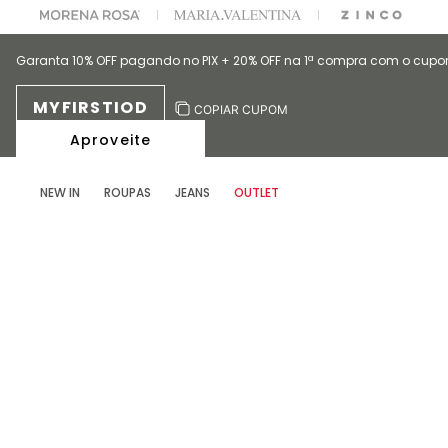
OFF NA SUA 1° COMPRA USANDO O CUPOM: MYFIRSTIOD
Garanta 10% OFF pagando no PIX + 20% OFF na 1ª compra com o cup
MYFIRSTIOD
COPIAR CUPOM
Aproveite
NEW IN
ROUPAS
JEANS
OUTLET