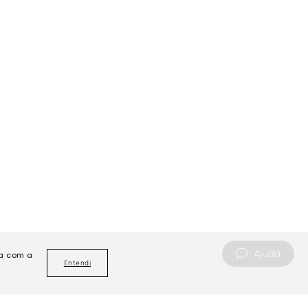
Ajuda
da com a
Entendi