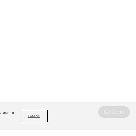
Ajuda
da com a
Entendi