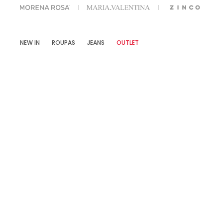
OFF NA SUA 1° COMPRA USANDO O CUPOM: MYFIRSTIOD
NEW IN
ROUPAS
JEANS
OUTLET