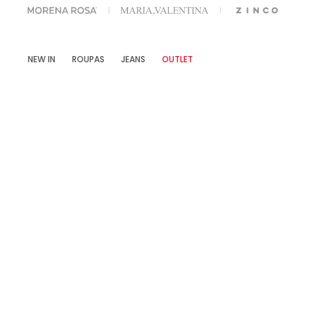
OFF NA SUA 1° COMPRA USANDO O CUPOM: MYFIRSTIOD
NEW IN
ROUPAS
JEANS
OUTLET