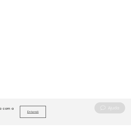
Ajuda
da com a
Entendi