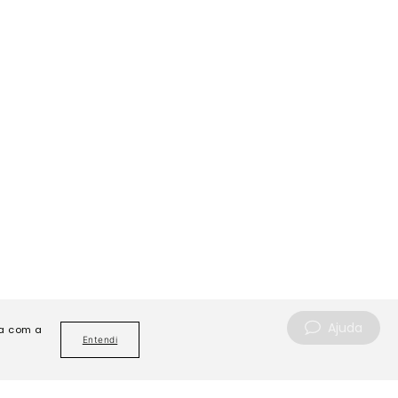
Ajuda
da com a
Entendi