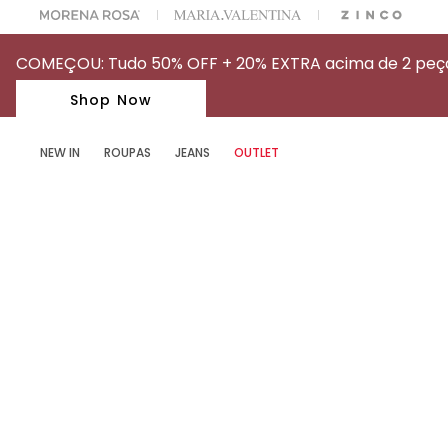
OFF NA SUA 1° COMPRA USANDO O CUPOM: MYFIRSTIOD
COMEÇOU: Tudo 50% OFF + 20% EXTRA acima de 2 peças
Shop Now
NEW IN
ROUPAS
JEANS
OUTLET