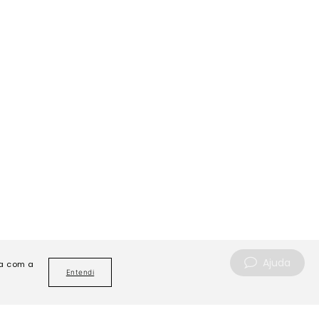
Ajuda
da com a
Entendi