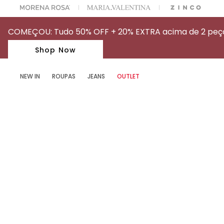
 OFF NA SUA 1° COMPRA USANDO O CUPOM: MYFIRSTIOD
COMEÇOU: Tudo 50% OFF + 20% EXTRA acima de 2 peças
Shop Now
NEW IN
ROUPAS
JEANS
OUTLET