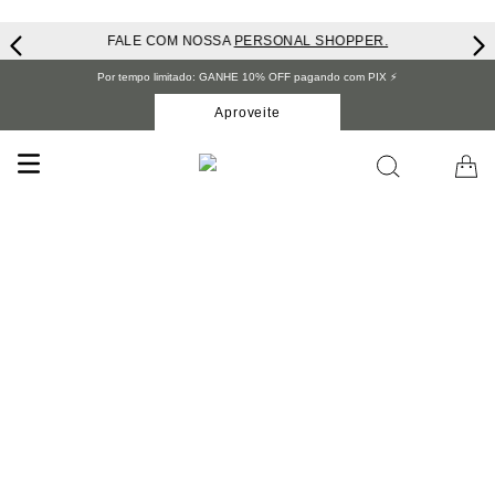
FALE COM NOSSA
PERSONAL SHOPPER.
Por tempo limitado: GANHE 10% OFF pagando com PIX ⚡️
Aproveite