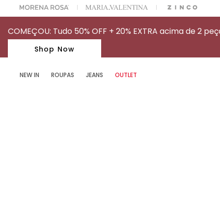
OFF NA SUA 1° COMPRA USANDO O CUPOM: MYFIRSTIOD
COMEÇOU: Tudo 50% OFF + 20% EXTRA acima de 2 peças
Shop Now
NEW IN
ROUPAS
JEANS
OUTLET