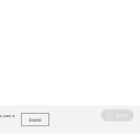
Ajuda
da com a
Entendi