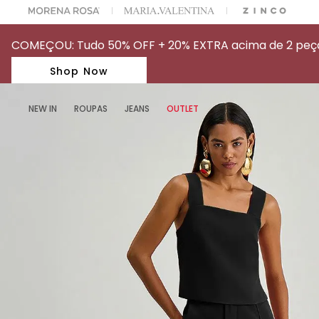
A ESCOLHER SEU LOOK?
FALE COM NOSSA PERSONAL SHOPPER.
COMEÇOU: Tudo 50% OFF + 20% EXTRA acima de 2 peças
Shop Now
NEW IN
ROUPAS
JEANS
OUTLET