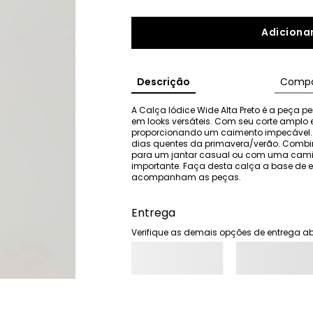
Adicionar
Descrição
Compo
A Calça Iódice Wide Alta Preto é a peça pe
em looks versáteis. Com seu corte amplo e c
proporcionando um caimento impecável. O t
dias quentes da primavera/verão. Combin
para um jantar casual ou com uma camis
importante. Faça desta calça a base de ex
acompanham as peças.
Entrega
Verifique as demais opções de entrega ab