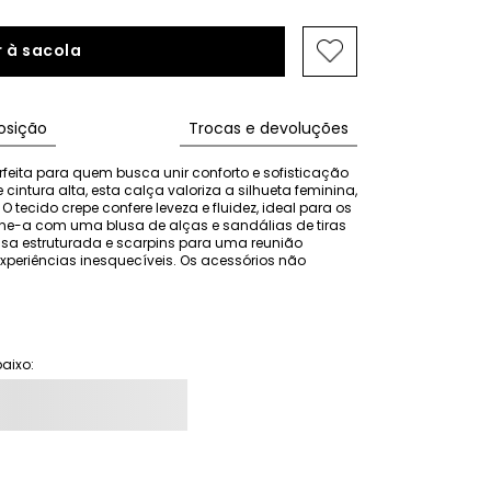
 à sacola
sição
Trocas e devoluções
rfeita para quem busca unir conforto e sofisticação 
intura alta, esta calça valoriza a silhueta feminina, 
ecido crepe confere leveza e fluidez, ideal para os 
e-a com uma blusa de alças e sandálias de tiras 
a estruturada e scarpins para uma reunião 
periências inesquecíveis. Os acessórios não 
aixo: