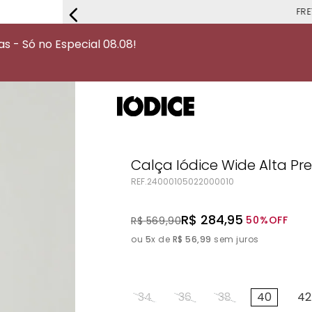
FRETE G
 - Só no Especial 08.08!
Calça Iódice Wide Alta Pr
REF.
24000105022000010
R$
284
,
95
50%
OFF
R$
569
,
90
ou
5
x de
R$
56
,
99
sem juros
34
36
38
40
42