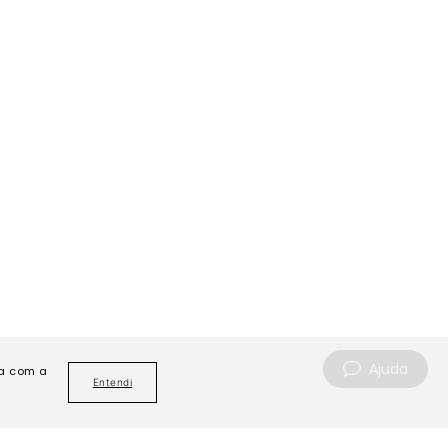
Ajuda
da com a
Entendi