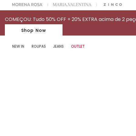
OFF NA SUA 1° COMPRA USANDO O CUPOM: MYFIRSTIOD
COMEÇOU: Tudo 50% OFF + 20% EXTRA acima de 2 peças
Shop Now
NEW IN
ROUPAS
JEANS
OUTLET