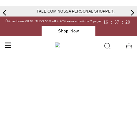
FALE COM NOSSA
PERSONAL SHOPPER.
Últimas horas 08.08: TUDO 50% off + 20% extra a partir de 2 peças!
16
:
37
:
19
Shop Now