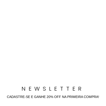
permitir criar combinações harmônicas e impactantes, agregando
ainda mais charme a cada peça.
A
, por sua vez, personifica a essência da
jaqueta Iódice reta puffer
mulher moderna e audaciosa. Feita com tecidos de alta qualidade e
detalhes impecáveis, elas são a fusão perfeita entre beleza e
funcionalidade e uma declaração de estilo autêntico. Permita-se
envolver pela magnificência de
que
casacos e jaquetas Iódice
personificam a alma da mulher moderna aproveite
frete grátis* e 5%
.
de desconto para pagamentos via pix
NEWSLETTER
CADASTRE-SE E GANHE 20% OFF NA PRIMEIRA COMPRA!