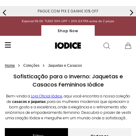
PAGUE COM PIX E GANHE 10% OFF
Especial 08.08: TUDO 50% OFF + 20% EXTRA acima de 2 peças
Shop Now
Coleções
Jaquetas e Casacos
Sofisticação para o Inverno: Jaquetas e
Casacos Femininos Iódice
Bem-vinda a
Loja Oficial Iódice
, aqui você encontra a nossa coleção
de
para as mulheres modernas que apreciam o
casacos e jaquetas
bom gosto e a excelência, onde a elegância e o refinamento são
sinônimos de empoderamento feminino. Descubra o prazer de vestir
uma criação Iódice e mergulhe em um mundo onde a sofisticação é
a essência do estilo. Confira nossos modelos de
,
casacos alongados
e
,
e
e mais.
jaquetas puffer
bomber
cardigan de malha
crochê