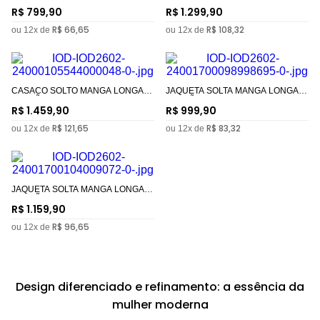
PADRÃO
LONGA PADRÃO
R$
799
,
90
R$
1
.
299
,
90
R$
66
,
65
R$
108
,
32
ou
12
x de
ou
12
x de
CASACO SOLTO MANGA LONGA
JAQUETA SOLTA MANGA LONGA
PADRÃO
PADRÃO
R$
1
.
459
,
90
R$
999
,
90
R$
121
,
65
R$
83
,
32
ou
12
x de
ou
12
x de
JAQUETA SOLTA MANGA LONGA
PADRÃO
R$
1
.
159
,
90
R$
96
,
65
ou
12
x de
Design diferenciado e refinamento: a essência da
mulher moderna