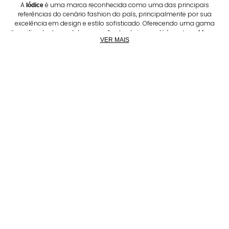
A
é uma marca reconhecida como uma das principais
Iódice
referências do cenário fashion do país, principalmente por sua
excelência em design e estilo sofisticado. Oferecendo uma gama
diversificada de produtos, que vão desde jeans até
e
,
jaquetas
blazers
VER MAIS
que equilibram harmoniosamente elegância, qualidade e uma
abordagem contemporânea.
Cada peça reflete a paixão pela moda e o compromisso com a
criação de itens que realçam a beleza e a individualidade de quem
os veste. Dentre as
roupas femininas
essenciais, os
e
casacos
são itens must-have e que fazem toda a diferença no seu
jaquetas
closet. Cada
e
é meticulosamente concebido
casaco
jaqueta Iódice
para realçar a beleza natural da mulher, exalando uma aura de
sofisticação atemporal. Exalte seu poder feminino e originalidade,
compre Iódice e
ganhe 15% OFF na sua primeira compra.
Casacos e jaquetas Iódice: Alta qualidade e
detalhes que encantam
Seja um clássico
de corte impecável, ou um elegante
cardigan
blazer
estruturado, a
oferece opções versáteis que se adaptam
Iódice
perfeitamente a qualquer ocasião. Se há uma peça que personifica
a elegância atemporal e o requinte sofisticado, é o
casaco Iódice
. Uma verdadeira obra-prima da moda,
longo com abotoamento preto
essa peça irá elevar seu estilo a um novo patamar de distinção e te