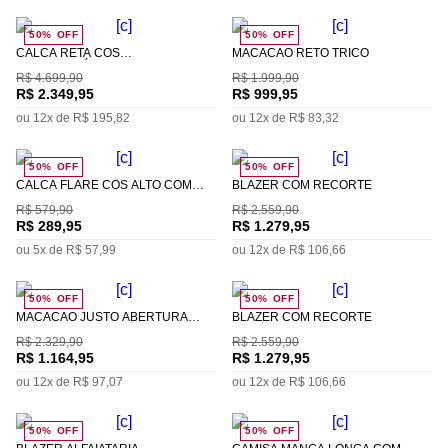
50%
OFF
50%
OFF
CALCA RETA CÓS
MACACAO RETO TRICÔ
INTERMEDIÁRIO BOLSO FACA
R$
4
.
699
,
90
R$
1
.
999
,
90
R$
2
.
349
,
95
R$
999
,
95
ou
12
x de
R$
195
,
82
ou
12
x de
R$
83
,
32
50%
OFF
50%
OFF
CALCA FLARE CÓS ALTO COM
BLAZER COM RECORTE
PENCE
R$
579
,
90
R$
2
.
559
,
90
R$
289
,
95
R$
1
.
279
,
95
ou
5
x de
R$
57
,
99
ou
12
x de
R$
106
,
66
50%
OFF
50%
OFF
MACACAO JUSTO ABERTURA
BLAZER COM RECORTE
LATERAL
R$
2
.
329
,
90
R$
2
.
559
,
90
R$
1
.
164
,
95
R$
1
.
279
,
95
ou
12
x de
R$
97
,
07
ou
12
x de
R$
106
,
66
50%
OFF
50%
OFF