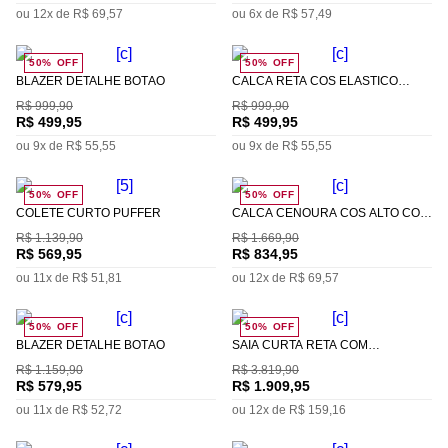
ou
12
x de
R$
69
,
57
ou
6
x de
R$
57
,
49
50%
OFF
50%
OFF
BLAZER DETALHE BOTÃO
CALCA RETA CÓS ELÁSTICO
TRICOT
R$
999
,
90
R$
999
,
90
R$
499
,
95
R$
499
,
95
ou
9
x de
R$
55
,
55
ou
9
x de
R$
55
,
55
50%
OFF
50%
OFF
COLETE CURTO PUFFER
CALCA CENOURA CÓS ALTO COM
PREGAS
R$
1
.
139
,
90
R$
1
.
669
,
90
R$
569
,
95
R$
834
,
95
ou
11
x de
R$
51
,
81
ou
12
x de
R$
69
,
57
50%
OFF
50%
OFF
BLAZER DETALHE BOTÃO
SAIA CURTA RETA COM
DRAPEADO
R$
1
.
159
,
90
R$
3
.
819
,
90
R$
579
,
95
R$
1
.
909
,
95
ou
11
x de
R$
52
,
72
ou
12
x de
R$
159
,
16