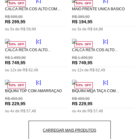
50%
OFF
50%
OFF
CALCA RETA CÓS ALTO COM
MAIO FRENTE ÚNICA BÁSICO
NERVURAS
R$
599
,
90
R$
389
,
90
R$
299
,
95
R$
194
,
95
ou
5
x de
R$
59
,
99
ou
3
x de
R$
64
,
98
50%
OFF
50%
OFF
CALCA RETA CÓS ALTO
CALCA RETA CÓS ALTO
ABERTURA FRENTE
ABERTURA FRENTE
R$
1
.
499
,
90
R$
1
.
499
,
90
R$
749
,
95
R$
749
,
95
ou
12
x de
R$
62
,
49
ou
12
x de
R$
62
,
49
50%
OFF
50%
OFF
BIQUINI TOP COM AMARRAÇÃO
BIQUINI MEIA TAÇA COM
AMARRAÇÃO
R$
459
,
90
R$
459
,
90
R$
229
,
95
R$
229
,
95
ou
4
x de
R$
57
,
48
ou
4
x de
R$
57
,
48