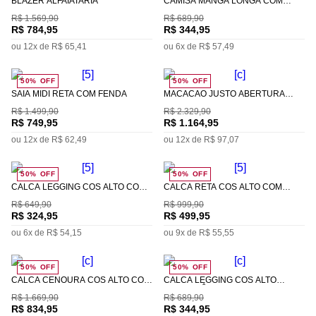
BLAZER ALFAIATARIA
CAMISA MANGA LONGA COM
BOLSO
R$
1
.
569
,
90
R$
689
,
90
R$
784
,
95
R$
344
,
95
ou
12
x de
R$
65
,
41
ou
6
x de
R$
57
,
49
50%
OFF
50%
OFF
SAIA MIDI RETA COM FENDA
MACACAO JUSTO ABERTURA
LATERAL
R$
1
.
499
,
90
R$
2
.
329
,
90
R$
749
,
95
R$
1
.
164
,
95
ou
12
x de
R$
62
,
49
ou
12
x de
R$
97
,
07
50%
OFF
50%
OFF
CALCA LEGGING CÓS ALTO COM
CALCA RETA CÓS ALTO COM
RECORTE
PREGAS
R$
649
,
90
R$
999
,
90
R$
324
,
95
R$
499
,
95
ou
6
x de
R$
54
,
15
ou
9
x de
R$
55
,
55
50%
OFF
50%
OFF
CALCA CENOURA CÓS ALTO COM
CALCA LEGGING CÓS ALTO
PREGAS
COMPOSÊ DE TECIDOS
R$
1
.
669
,
90
R$
689
,
90
R$
834
,
95
R$
344
,
95