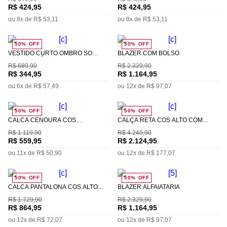
R$
424
,
95
R$
424
,
95
ou
8
x de
R$
53
,
11
ou
8
x de
R$
53
,
11
50%
OFF
50%
OFF
VESTIDO CURTO OMBRO SÓ
BLAZER COM BOLSO
DETALHE ZÍPER
R$
689
,
90
R$
2
.
329
,
90
R$
344
,
95
R$
1
.
164
,
95
ou
6
x de
R$
57
,
49
ou
12
x de
R$
97
,
07
50%
OFF
50%
OFF
CALCA CENOURA CÓS
CALÇA RETA CÓS ALTO COM
ALFAIATARIA COM PREGAS
RECORTE
R$
1
.
119
,
90
R$
4
.
249
,
90
R$
559
,
95
R$
2
.
124
,
95
ou
11
x de
R$
50
,
90
ou
12
x de
R$
177
,
07
50%
OFF
50%
OFF
CALCA PANTALONA CÓS ALTO
BLAZER ALFAIATARIA
COM FAIXA
R$
1
.
729
,
90
R$
2
.
329
,
90
R$
864
,
95
R$
1
.
164
,
95
ou
12
x de
R$
72
,
07
ou
12
x de
R$
97
,
07