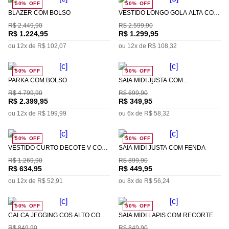
50%
OFF
50%
OFF
BLAZER COM BOLSO
VESTIDO LONGO GOLA ALTA COM
FENDA
R$
2
.
449
,
90
R$
2
.
599
,
90
R$
1
.
224
,
95
R$
1
.
299
,
95
ou
12
x de
R$
102
,
07
ou
12
x de
R$
108
,
32
50%
OFF
50%
OFF
PARKA COM BOLSO
SAIA MIDI JUSTA COM
AMARRAÇÃO
R$
4
.
799
,
90
R$
699
,
90
R$
2
.
399
,
95
R$
349
,
95
ou
12
x de
R$
199
,
99
ou
6
x de
R$
58
,
32
50%
OFF
50%
OFF
VESTIDO CURTO DECOTE V COM
SAIA MIDI JUSTA COM FENDA
DRAPEADO
R$
1
.
269
,
90
R$
899
,
90
R$
634
,
95
R$
449
,
95
ou
12
x de
R$
52
,
91
ou
8
x de
R$
56
,
24
50%
OFF
50%
OFF
CALCA JEGGING CÓS ALTO COM
SAIA MIDI LÁPIS COM RECORTE
TERMOCOLANTE
R$
849
,
90
R$
849
,
90