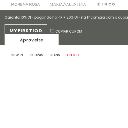
IFICULDADE PARA ESCOLHER SEU LOOK?
FALE COM NOSSA PERSONAL SHOP
Garanta 10% OFF pagando no PIX + 20% OFF na 1ª compra com o cup
MYFIRSTIOD
COPIAR CUPOM
Aproveite
NEW IN
ROUPAS
JEANS
OUTLET