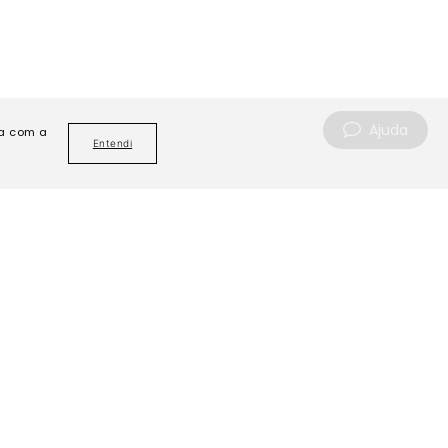
Ajuda
da com a
Entendi