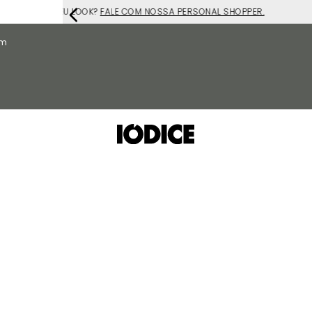
PER.
om