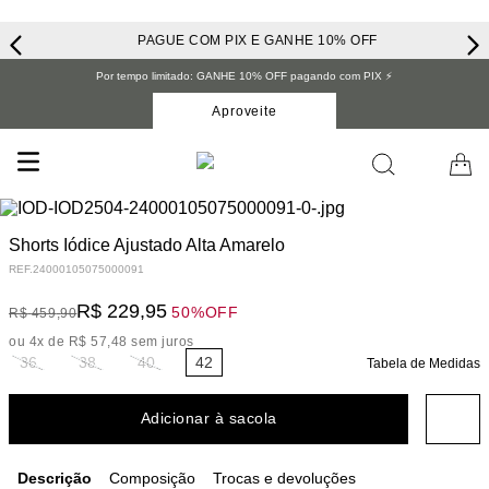
PAGUE COM PIX E GANHE 10% OFF
Por tempo limitado: GANHE 10% OFF pagando com PIX ⚡️
Aproveite
Shorts Iódice Ajustado Alta Amarelo
REF.
24000105075000091
R$
229
,
95
50%
OFF
R$
459
,
90
ou
4
x de
R$
57
,
48
sem juros
36
38
40
42
Tabela de Medidas
Adicionar à sacola
Descrição
Composição
Trocas e devoluções