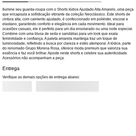
Ilumine seu guarda-roupa com o Shorts Iódice Ajustado Alta Amarelo, uma peça 
que encapsula a sofisticação vibrante da coleção Neoclássico. Este shorts de 
cintura alta, com caimento ajustado, é confeccionado em poliéster, viscose e 
elastano, garantindo conforto e elegância em cada movimento. Ideal para 
ocasiões casuais, ele é perfeito para um dia ensolarado ou uma noite especial. 
Combine com uma blusa de seda e sandálias para um look que exala 
feminilidade e confiança. A paleta amarela manteiga traz um toque de 
luminosidade, refletindo a busca por clareza e estilo atemporal. A Iódice, parte 
do renomado Grupo Morena Rosa, oferece moda premium que valoriza sua 
essência e faz você brilhar. Aposte neste shorts e celebre sua autenticidade. 
Acessórios não acompanham a peça.
Entrega
Verifique as demais opções de entrega abaixo: