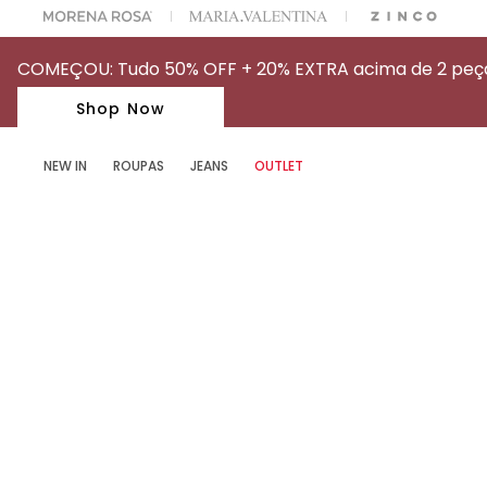
OFF NA SUA 1° COMPRA USANDO O CUPOM: MYFIRSTIOD
COMEÇOU: Tudo 50% OFF + 20% EXTRA acima de 2 peças
Shop Now
NEW IN
ROUPAS
JEANS
OUTLET