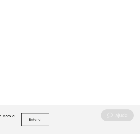
Ajuda
da com a
Entendi