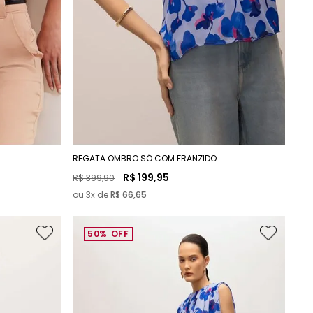
REGATA OMBRO SÓ COM FRANZIDO
R$
199
,
95
R$
399
,
90
ou
3
x de
R$
66
,
65
50%
OFF