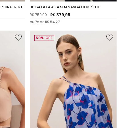
ERTURA FRENTE
BLUSA GOLA ALTA SEM MANGA COM ZÍPER
R$
379
,
95
R$
759
,
90
ou
7
x de
R$
54
,
27
50%
OFF