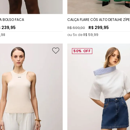
 A BOLSO FACA
CALÇA FLARE CÓS ALTO DETALHE ZÍP
$
239
,
95
R$
299
,
95
R$
599
,
90
,
98
ou
5
x de
R$
59
,
99
50%
OFF