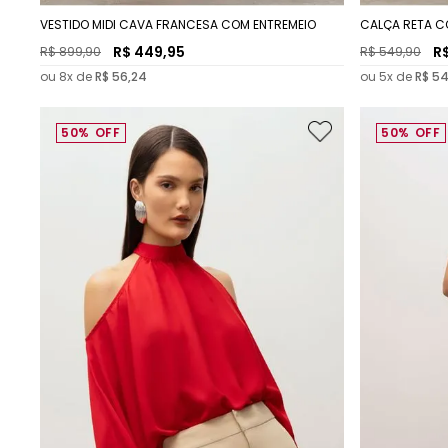
VESTIDO MIDI CAVA FRANCESA COM ENTREMEIO
CALÇA RETA C
R$
449
,
95
R
R$
899
,
90
R$
549
,
90
ou
8
x de
R$
56
,
24
ou
5
x de
R$
5
50%
OFF
50%
OFF