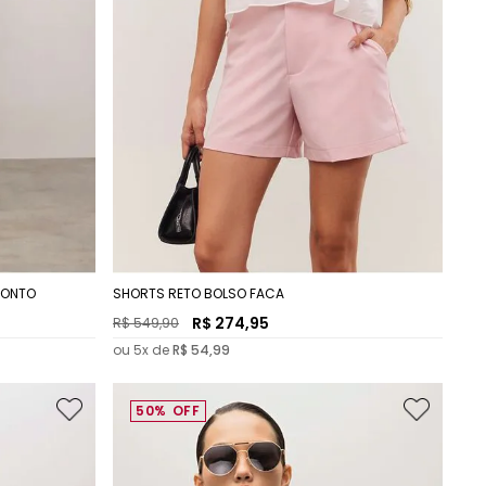
SPONTO
SHORTS RETO BOLSO FACA
R$
274
,
95
R$
549
,
90
ou
5
x de
R$
54
,
99
50%
OFF