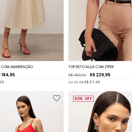
ÇA COM AMARRAÇÃO
TOP RETO ALÇA COM ZÍPER
$
184
,
95
R$
229
,
95
R$
459
,
90
65
ou
4
x de
R$
57
,
48
50%
OFF