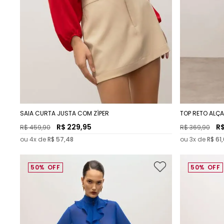
SAIA CURTA JUSTA COM ZÍPER
TOP RETO AL
R$
229
,
95
R
R$
459
,
90
R$
369
,
90
ou
4
x de
R$
57
,
48
ou
3
x de
R$
61
,
50%
OFF
50%
OFF