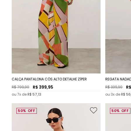
CALÇA PANTALONA CÓS ALTO DETALHE ZÍPER
REGATA NADA
R$
399
,
95
R
R$
799
,
90
R$
339
,
90
ou
7
x de
R$
57
,
13
ou
3
x de
R$
56
50%
OFF
50%
OFF