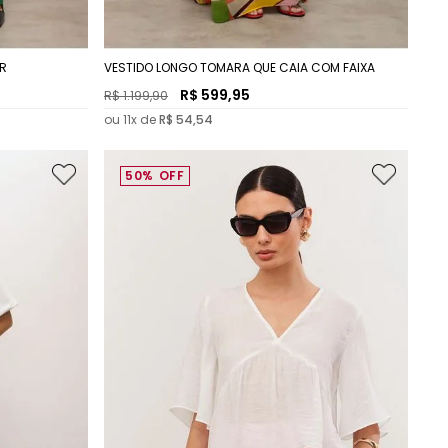
ER
VESTIDO LONGO TOMARA QUE CAIA COM FAIXA
R$
599
,
95
R$
1
.
199
,
90
ou
11
x de
R$
54
,
54
50%
OFF