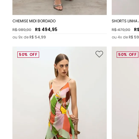
CHEMISE MIDI BORDADO
SHORTS LINHA
R$
494
,
95
R
R$
989
,
90
R$
479
,
90
ou
9
x de
R$
54
,
99
ou
4
x de
R$
59
50%
OFF
50%
OFF