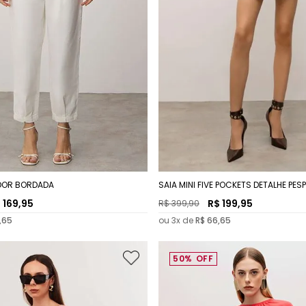
DOR BORDADA
SAIA MINI FIVE POCKETS DETALHE PE
$
169
,
95
R$
199
,
95
R$
399
,
90
,
65
ou
3
x de
R$
66
,
65
50%
OFF