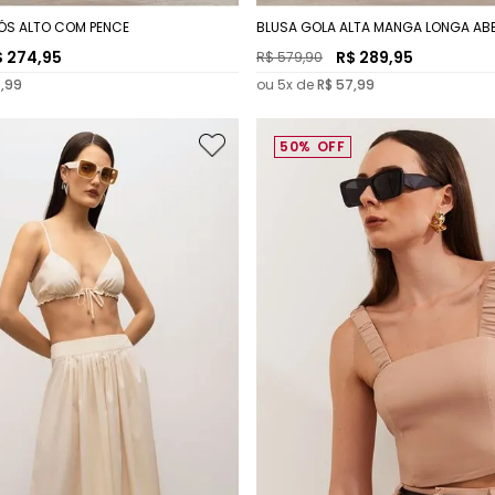
ÓS ALTO COM PENCE
BLUSA GOLA ALTA MANGA LONGA AB
$
274
,
95
R$
289
,
95
R$
579
,
90
4
,
99
ou
5
x de
R$
57
,
99
50%
OFF