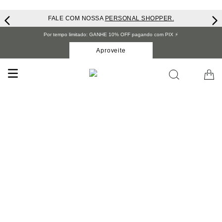
FALE COM NOSSA
PERSONAL SHOPPER.
Por tempo limitado: GANHE 10% OFF pagando com PIX ⚡️
Aproveite