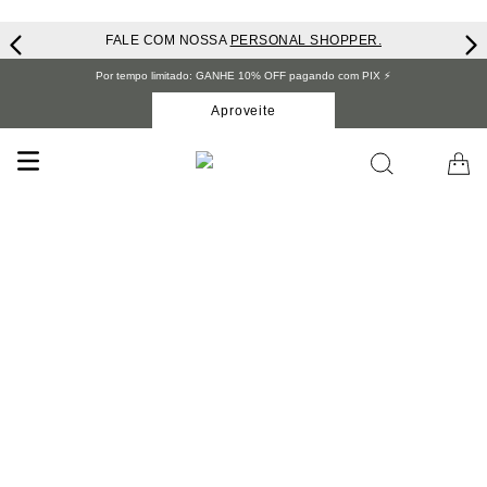
FALE COM NOSSA
PERSONAL SHOPPER.
Por tempo limitado: GANHE 10% OFF pagando com PIX ⚡️
Aproveite