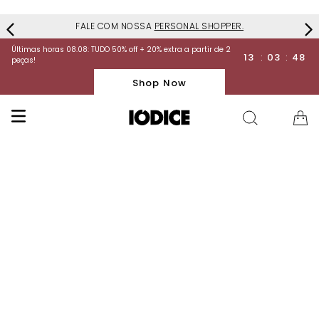
FALE COM NOSSA
PERSONAL SHOPPER.
Últimas horas 08.08: TUDO 50% off + 20% extra a partir de 2
13
:
03
:
48
peças!
Shop Now