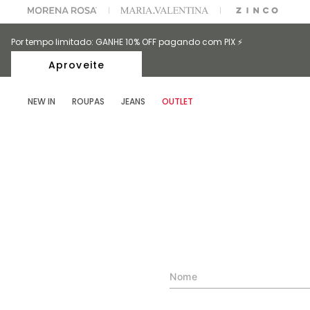
PARA ESCOLHER SEU LOOK?
FALE COM NOSSA PERSONAL SHOPPER.
Por tempo limitado: GANHE 10% OFF pagando com PIX ⚡️
Aproveite
NEW IN
ROUPAS
JEANS
OUTLET