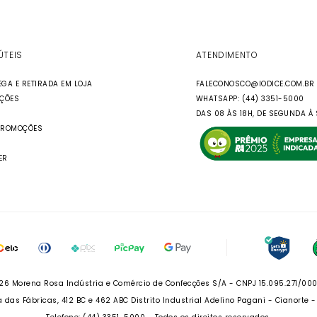
ÚTEIS
ATENDIMENTO
EGA E RETIRADA EM LOJA
FALECONOSCO@IODICE.COM.BR
UÇÕES
WHATSAPP: (44) 3351-5000
DAS 08 ÀS 18H, DE SEGUNDA À 
PROMOÇÕES
ER
26 Morena Rosa Indústria e Comércio de Confecções S/A - CNPJ 15.095.271/00
 das Fábricas, 412 BC e 462 ABC Distrito Industrial Adelino Pagani - Cianorte 