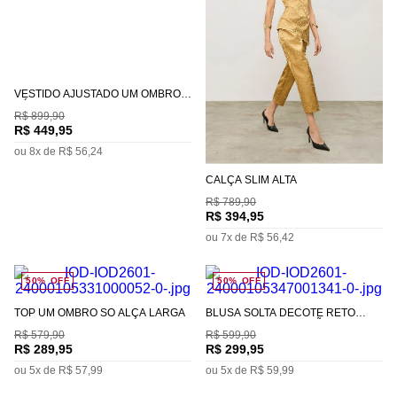
VESTIDO AJUSTADO UM OMBRO
SÓ COM ALÇA MIDI
R$
899
,
90
R$
449
,
95
ou
8
x de
R$
56
,
24
CALÇA SLIM ALTA
R$
789
,
90
R$
394
,
95
ou
7
x de
R$
56
,
42
50%
OFF
50%
OFF
TOP UM OMBRO SÓ ALÇA LARGA
BLUSA SOLTA DECOTE RETO
MANGA CURTA PADRÃO
R$
579
,
90
R$
599
,
90
R$
289
,
95
R$
299
,
95
ou
5
x de
R$
57
,
99
ou
5
x de
R$
59
,
99