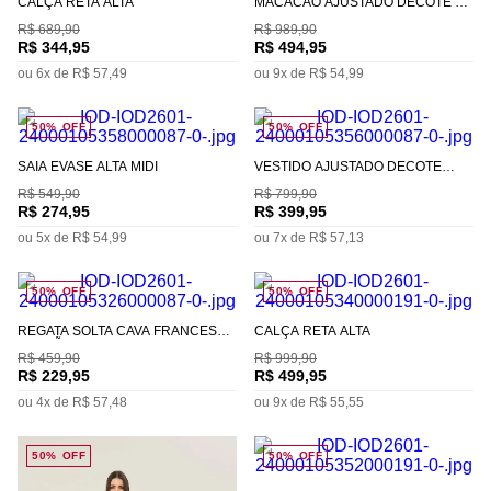
CALÇA RETA ALTA
MACACÃO AJUSTADO DECOTE V
MANGA LONGA LONGO
R$
689
,
90
R$
989
,
90
R$
344
,
95
R$
494
,
95
ou
6
x de
R$
57
,
49
ou
9
x de
R$
54
,
99
50%
OFF
50%
OFF
SAIA EVASÊ ALTA MIDI
VESTIDO AJUSTADO DECOTE
RETO COM ALÇA LONGO
R$
549
,
90
R$
799
,
90
R$
274
,
95
R$
399
,
95
ou
5
x de
R$
54
,
99
ou
7
x de
R$
57
,
13
50%
OFF
50%
OFF
REGATA SOLTA CAVA FRANCESA
CALÇA RETA ALTA
PADRÃO
R$
459
,
90
R$
999
,
90
R$
229
,
95
R$
499
,
95
ou
4
x de
R$
57
,
48
ou
9
x de
R$
55
,
55
50%
OFF
50%
OFF