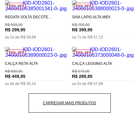
50%
OFF
50%
OFF
REGATA SOLTA DECOTE
SAIA LÁPIS ALTA MIDI
QUADRADO ALONGADA
R$
599
,
90
R$
799
,
90
R$
299
,
95
R$
399
,
95
ou
5
x de
R$
59
,
99
ou
7
x de
R$
57
,
13
50%
OFF
50%
OFF
CALÇA RETA ALTA
CALÇA LEGGING ALTA
R$
899
,
90
R$
579
,
90
R$
449
,
95
R$
289
,
95
ou
8
x de
R$
56
,
24
ou
5
x de
R$
57
,
99