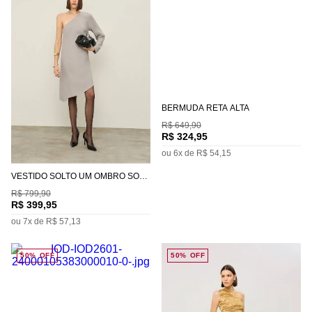
BERMUDA RETA ALTA
R$
649
,
90
R$
324
,
95
ou
6
x de
R$
54
,
15
VESTIDO SOLTO UM OMBRO SÓ
MANGA LONGA CURTO
R$
799
,
90
R$
399
,
95
ou
7
x de
R$
57
,
13
50%
OFF
50%
OFF