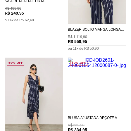
SAIA RETA ALTA CURTA
R$
499
,
90
R$
249
,
95
ou
4
x de
R$
62
,
48
BLAZER SOLTO MANGA LONGA
PADRÃO
R$
1
.
119
,
90
R$
559
,
95
ou
11
x de
R$
50
,
90
50%
OFF
50%
OFF
BLUSA AJUSTADA DECOTE V
MANGA CURTA PADRÃO
R$
669
,
90
R$
334
,
95