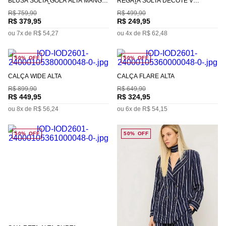
BLUSA SOLTA GOLA ALTA MANGA
REGATA SOLTA DECOTE V
CURTA PADRÃO
PADRÃO
R$
759
,
90
R$
499
,
90
R$
379
,
95
R$
249
,
95
ou
7
x de
R$
54
,
27
ou
4
x de
R$
62
,
48
50%
OFF
50%
OFF
CALÇA WIDE ALTA
CALÇA FLARE ALTA
R$
899
,
90
R$
649
,
90
R$
449
,
95
R$
324
,
95
ou
8
x de
R$
56
,
24
ou
6
x de
R$
54
,
15
50%
OFF
50%
OFF