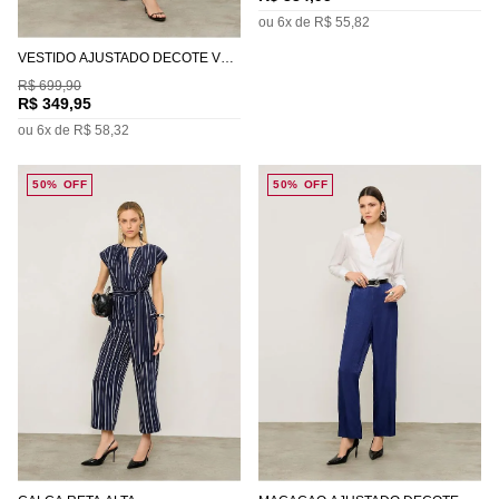
ou
6
x de
R$
55
,
82
VESTIDO AJUSTADO DECOTE V
COM ALÇA MIDI
R$
699
,
90
R$
349
,
95
ou
6
x de
R$
58
,
32
50%
OFF
50%
OFF