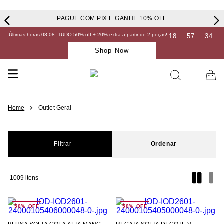
PAGUE COM PIX E GANHE 10% OFF
Últimas horas 08.08: TUDO 50% off + 20% extra a partir de 2 peças!
18
:
57
:
33
Shop Now
Outlet Geral
Filtrar
1009
50%
OFF
50%
OFF