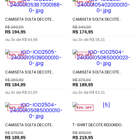
50%
OFF
50%
OFF
CAMISETA SOLTA DECOTE
CAMISETA SOLTA DECOTE
CARECA MANGA CURTA PADRÃO
CARECA MANGA CURTA PADRÃO
R$
389
,
90
R$
349
,
90
R$
194
,
95
R$
174
,
95
ou
3
x de
ou
3
x de
R$
64
,
98
R$
58
,
31
50%
OFF
50%
OFF
CAMISETA SOLTA DECOTE
CAMISETA SOLTA DECOTE
CARECA MANGA CURTA PADRÃO
CARECA MANGA 3 QUARTOS
R$
369
,
90
R$
379
,
90
PADRÃO
R$
184
,
95
R$
189
,
95
ou
3
x de
ou
3
x de
R$
61
,
65
R$
63
,
31
50%
OFF
50%
OFF
CAMISETA SOLTA DECOTE
T-SHIRT DECOTE REDONDO
CARECA MANGA 3 QUARTOS
COMPOSÊ TECIDOS
R$
379
,
90
R$
439
,
90
PADRÃO
R$
189
,
95
R$
219
,
95