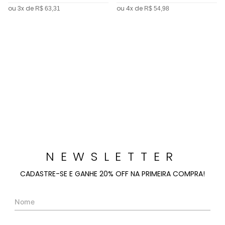
ou
3
x de
ou
4
x de
R$
63
,
31
R$
54
,
98
NEWSLETTER
CADASTRE-SE E GANHE 20% OFF NA PRIMEIRA COMPRA!