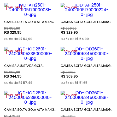
50%
OFF
50%
OFF
CAMISA SOLTA GOLA ALTA MANGA
CAMISA SOLTA GOLA ALTA MANGA
LONGA PADRÃO
LONGA PADRÃO
R$
659
,
90
R$
659
,
90
R$
329
,
95
R$
329
,
95
ou
6
x de
R$
54
,
99
ou
6
x de
R$
54
,
99
50%
OFF
50%
OFF
CAMISA AJUSTADA GOLA
CAMISA SOLTA GOLA ALTA MANGA
TRADICIONAL MANGA LONGA
LONGA ALONGADA
R$
689
,
90
R$
619
,
90
PADRÃO
R$
344
,
95
R$
309
,
95
ou
6
x de
R$
57
,
49
ou
6
x de
R$
51
,
65
50%
OFF
50%
OFF
CAMISA SOLTA GOLA ALTA MANGA
CAMISA SOLTA GOLA ALTA MANGA
CURTA PADRÃO
LONGA ALONGADA
R$
479
,
90
R$
619
,
90