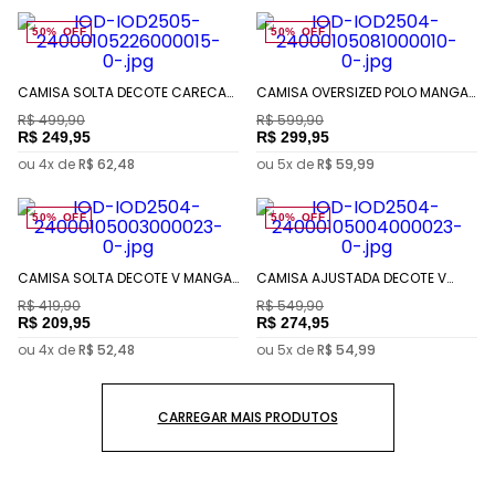
50%
OFF
50%
OFF
CAMISA SOLTA DECOTE CARECA
CAMISA OVERSIZED POLO MANGA
MANGA CURTA ALONGADA
LONGA PADRÃO
R$
499
,
90
R$
599
,
90
R$
249
,
95
R$
299
,
95
ou
4
x de
R$
62
,
48
ou
5
x de
R$
59
,
99
50%
OFF
50%
OFF
CAMISA SOLTA DECOTE V MANGA
CAMISA AJUSTADA DECOTE V
CURTA PADRÃO
MANGA LONGA PADRÃO
R$
419
,
90
R$
549
,
90
R$
209
,
95
R$
274
,
95
ou
4
x de
R$
52
,
48
ou
5
x de
R$
54
,
99