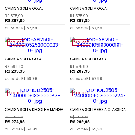
CAMISA SOLTA GOLA
CAMISA SOLTA GOLA
TRADICIONAL MANGA LONGA
TRADICIONAL MANGA LONGA
R$
575
,
90
R$
575
,
90
PADRÃO
PADRÃO
R$
287
,
95
R$
287
,
95
ou
5
x de
R$
57
,
59
ou
5
x de
R$
57
,
59
50%
OFF
50%
OFF
CAMISA SOLTA GOLA
CAMISA SOLTA GOLA
TRADICIONAL MANGA LONGA
TRADICIONAL MANGA LONGA
R$
599
,
90
R$
575
,
90
PADRÃO
PADRÃO
R$
299
,
95
R$
287
,
95
ou
5
x de
R$
59
,
99
ou
5
x de
R$
57
,
59
50%
OFF
50%
OFF
CAMISA SOLTA DECOTE V MANGA
CAMISA SOLTA GOLA CLÁSSICA
LONGA PADRÃO
MANGA LONGA PADRÃO
R$
549
,
90
R$
599
,
90
R$
274
,
95
R$
299
,
95
ou
5
x de
R$
54
,
99
ou
5
x de
R$
59
,
99