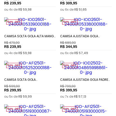
R$
239
,
95
R$
309
,
95
ou
4
x de
R$
59
,
98
ou
6
x de
R$
51
,
65
50%
OFF
50%
OFF
CAMISA SOLTA GOLA ALTA MANGA
CAMISA AJUSTADA GOLA
CURTA PADRÃO
TRADICIONAL MANGA LONGA
R$
479
,
90
R$
689
,
90
PADRÃO
R$
239
,
95
R$
344
,
95
ou
4
x de
R$
59
,
98
ou
6
x de
R$
57
,
49
50%
OFF
50%
OFF
CAMISA SOLTA GOLA
CAMISA AJUSTADA GOLA PADRE
TRADICIONAL MANGA LONGA
MANGA LONGA PADRÃO
R$
599
,
90
R$
799
,
90
PADRÃO
R$
299
,
95
R$
399
,
95
ou
5
x de
R$
59
,
99
ou
7
x de
R$
57
,
13
50%
OFF
50%
OFF