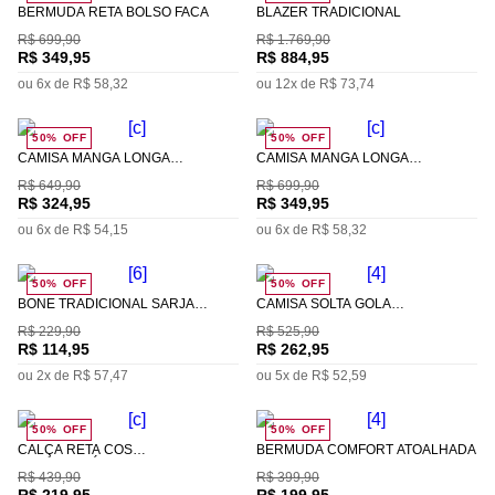
BERMUDA RETA BOLSO FACA
BLAZER TRADICIONAL
R$
699
,
90
R$
1
.
769
,
90
R$
349
,
95
R$
884
,
95
ou
6
x de
R$
58
,
32
ou
12
x de
R$
73
,
74
50%
OFF
50%
OFF
CAMISA MANGA LONGA
CAMISA MANGA LONGA
TEXTURIZADA LISTRADA
BORDADO LOGO
R$
649
,
90
R$
699
,
90
R$
324
,
95
R$
349
,
95
ou
6
x de
R$
54
,
15
ou
6
x de
R$
58
,
32
50%
OFF
50%
OFF
BONE TRADICIONAL SARJA
CAMISA SOLTA GOLA
BORDADO FRONTAL
TRADICIONAL MANGA LONGA
R$
229
,
90
R$
525
,
90
PADRÃO
R$
114
,
95
R$
262
,
95
ou
2
x de
R$
57
,
47
ou
5
x de
R$
52
,
59
50%
OFF
50%
OFF
CALÇA RETA CÓS
BERMUDA COMFORT ATOALHADA
INTERMEDIÁRIO BOLSO RELOGIO
R$
439
,
90
R$
399
,
90