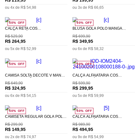
R$
219
,
95
R$
199
,
95
ou
4
x de
R$
54
,
98
ou
3
x de
R$
66
,
65
50%
OFF
50%
OFF
CALÇA RETA CÓS
BLUSA GOLA POLO MANGA
INTERMEDIÁRIO DETALHE FIO
LONGA TRICOT
R$
529
,
90
R$
699
,
90
TINTO
R$
264
,
95
R$
349
,
95
ou
5
x de
R$
52
,
99
ou
6
x de
R$
58
,
32
50%
OFF
50%
OFF
CAMISA SOLTA DECOTE V MANGA
CALÇA ALFAIATARIA CÓS
LONGA PADRÃO
INTERMEDIÁRIO COM PREGAS
R$
649
,
90
R$
599
,
90
R$
324
,
95
R$
299
,
95
ou
6
x de
R$
54
,
15
ou
5
x de
R$
59
,
99
50%
OFF
50%
OFF
CAMISETA REGULAR GOLA POLO
CALCA ALFAIATARIA CÓS
DETALHE FRENTE COM
INTERMEDIÁRIO BOLSO FACA
R$
299
,
90
R$
989
,
90
RECORTES
R$
149
,
95
R$
494
,
95
ou
2
x de
R$
74
,
97
ou
9
x de
R$
54
,
99