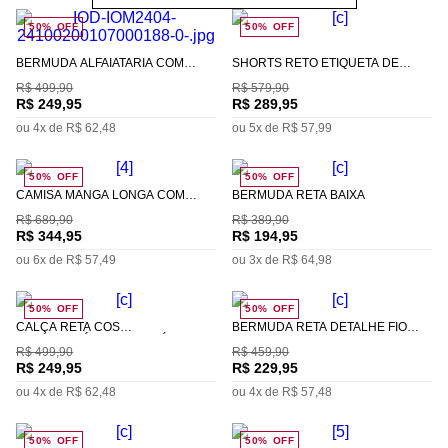
50%
OFF
50%
OFF
BERMUDA ALFAIATARIA COM
SHORTS RETO ETIQUETA DE
PREGAS
BORRACHA DAGUA
R$
499
,
90
R$
579
,
90
R$
249
,
95
R$
289
,
95
ou
4
x de
R$
62
,
48
ou
5
x de
R$
57
,
99
50%
OFF
50%
OFF
CAMISA MANGA LONGA COM
BERMUDA RETA BAIXA
BOLSO
R$
689
,
90
R$
389
,
90
R$
344
,
95
R$
194
,
95
ou
6
x de
R$
57
,
49
ou
3
x de
R$
64
,
98
50%
OFF
50%
OFF
CALÇA RETA CÓS
BERMUDA RETA DETALHE FIO
INTERMEDIÁRIO COM ELÁSTICO
TINTO
R$
499
,
90
R$
459
,
90
R$
249
,
95
R$
229
,
95
ou
4
x de
R$
62
,
48
ou
4
x de
R$
57
,
48
50%
OFF
50%
OFF