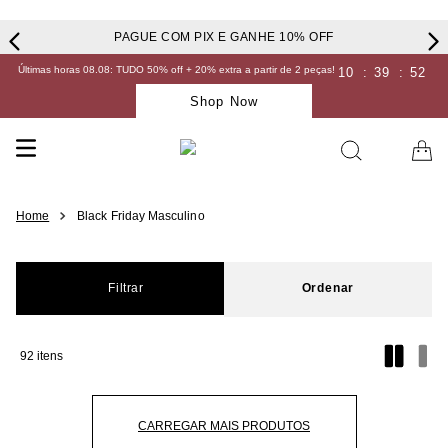
PAGUE COM PIX E GANHE 10% OFF
Últimas horas 08.08: TUDO 50% off + 20% extra a partir de 2 peças!
10
:
39
:
52
Shop Now
Black Friday Masculino
Filtrar
92